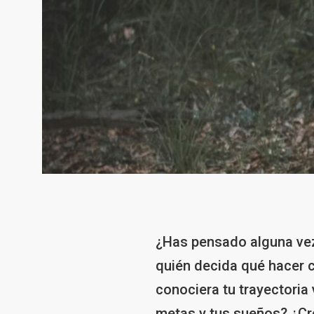
¿Has pensado alguna vez 
quién decida qué hacer c
conociera tu trayectoria 
metas y tus sueños? ¿Cr