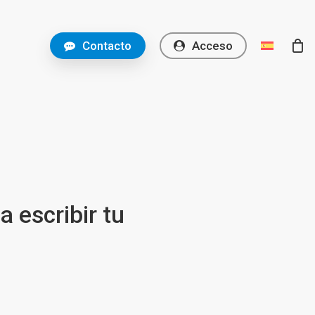
C
o
n
t
a
c
t
o
A
c
c
e
s
o
 escribir tu