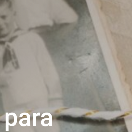
r
para
acom