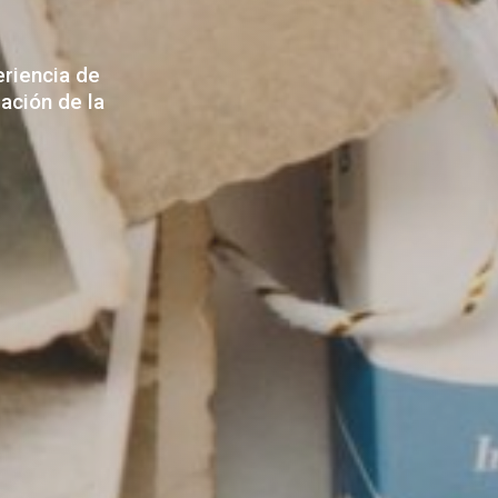
riencia
de
zación
de
la