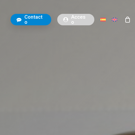
C
o
n
t
a
c
t
A
c
c
e
s
o
o