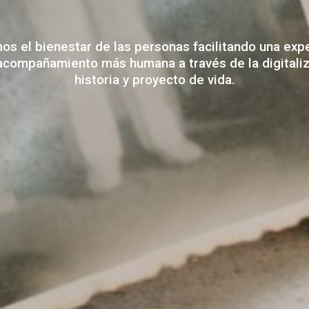
mos
el
bienestar
de
las
personas
facilitando
una
expe
acompañamiento
más
humana
a
través
de
la
digitali
historia
y
proyecto
de
vida.