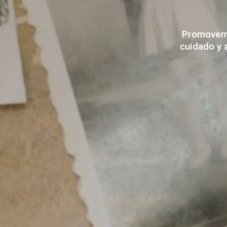
Promove
cuidado
y