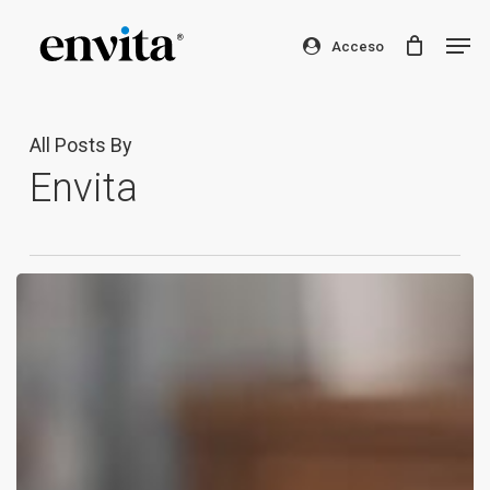
Skip
Men
to
Acceso
Clos
main
Men
content
All Posts By
Envita