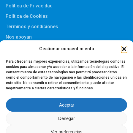
Política de Privacidad
Política de Cookies
Términos y condiciones
Nos apoyan
Gestionar consentimiento
Para ofrecer las mejores experiencias, utilizamos tecnologías como las
cookies para almacenar y/o acceder a la información del dispositivo. El
NOS APOYAN
consentimiento de estas tecnologías nos permitirá procesar datos
como el comportamiento de navegación o las identificaciones únicas en
este sitio. No consentir o retirar el consentimiento, puede afectar
negativamente a ciertas características y funciones.
Aceptar
Denegar
© 2026 Envita® Human Centred Care.
Ver preferencias