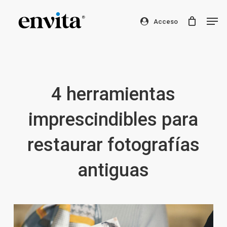
Skip
Men
to
Acceso
Clos
main
Men
content
4 herramientas
imprescindibles para
restaurar fotografías
antiguas