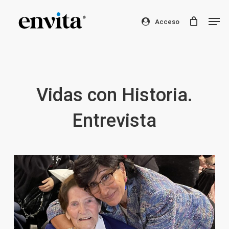
Skip
Men
to
Acceso
Clos
main
Men
content
Vidas con Historia.
Entrevista