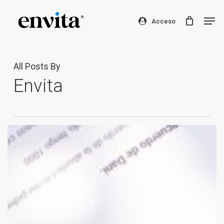
Skip
Men
to
Acceso
Clos
main
Men
content
All Posts By
Envita