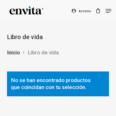
Skip
Men
to
Acceso
Clos
main
Men
content
Libro de vida
Inicio
Libro de vida
No se han encontrado productos
que coincidan con tu selección.