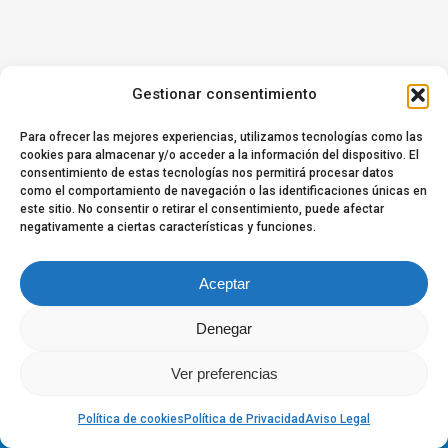
Gestionar consentimiento
Para ofrecer las mejores experiencias, utilizamos tecnologías como las
cookies para almacenar y/o acceder a la información del dispositivo. El
consentimiento de estas tecnologías nos permitirá procesar datos
como el comportamiento de navegación o las identificaciones únicas en
este sitio. No consentir o retirar el consentimiento, puede afectar
negativamente a ciertas características y funciones.
Aceptar
Denegar
© 2026 Envita® Human Centred Care.
Ver preferencias
facebook
linkedin
youtube
instagram
Política de cookies
Política de Privacidad
Aviso Legal