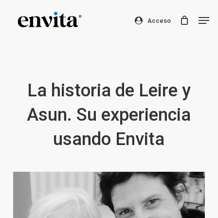
Skip
Men
to
Acceso
Clos
main
Men
content
La historia de Leire y
Asun. Su experiencia
usando Envita